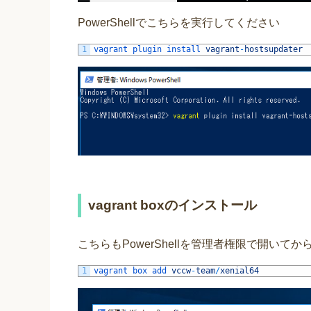
PowerShellでこちらを実行してください
1
vagrant 
plugin 
install 
vagrant
-
hostsupdater
vagrant boxのインストール
こちらもPowerShellを管理者権限で開いて
1
vagrant 
box 
add 
vccw
-
team
/
xenial64