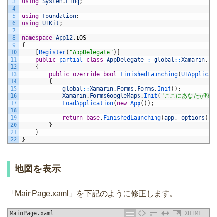
3
using
System
.
Linq
;
4
5
using
Foundation
;
6
using
UIKit
;
7
8
namespace
App12
.
iOS
9
{
10
[
Register
(
"AppDelegate"
)
]
11
public
partial 
class
AppDelegate
:
global
::
Xamarin
.
Fo
12
{
13
public
override
bool
FinishedLaunching
(
UIApplicat
14
{
15
global
::
Xamarin
.
Forms
.
Forms
.
Init
(
)
;
16
Xamarin
.
FormsGoogleMaps
.
Init
(
"ここにあなたが取得した
17
LoadApplication
(
new
App
(
)
)
;
18
19
return
base
.
FinishedLaunching
(
app
,
options
)
;
20
}
21
}
22
}
地図を表示
「MainPage.xaml」を下記のように修正します。
MainPage.xaml
XHTML