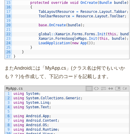
15
protected
override
void
OnCreate
(
Bundle 
bundle
)
16
{
17
TabLayoutResource
=
Resource
.
Layout
.
Tabbar
;
18
ToolbarResource
=
Resource
.
Layout
.
Toolbar
;
19
20
base
.
OnCreate
(
bundle
)
;
21
22
global
::
Xamarin
.
Forms
.
Forms
.
Init
(
this
,
bundle
23
Xamarin
.
FormsGoogleMaps
.
Init
(
this
,
bundle
)
;
24
LoadApplication
(
new
App
(
)
)
;
25
}
26
}
27
}
またAndroidには「MyApp.cs」(クラス名は何でもいいか
も？？)を作成して、下記のコードを記載します。
MyApp.cs
C#
1
using
System
;
2
using
System
.
Collections
.
Generic
;
3
using
System
.
Linq
;
4
using
System
.
Text
;
5
6
using
Android
.
App
;
7
using
Android
.
Content
;
8
using
Android
.
OS
;
9
using
Android
.
Runtime
;