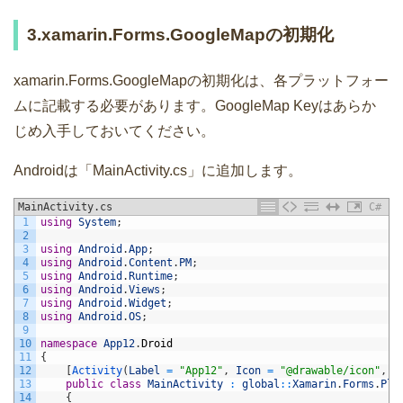
3.xamarin.Forms.GoogleMapの初期化
xamarin.Forms.GoogleMapの初期化は、各プラットフォー
ムに記載する必要があります。GoogleMap Keyはあらか
じめ入手しておいてください。
Androidは「MainActivity.cs」に追加します。
MainActivity.cs
C#
1
using
System
;
2
3
using
Android
.
App
;
4
using
Android
.
Content
.
PM
;
5
using
Android
.
Runtime
;
6
using
Android
.
Views
;
7
using
Android
.
Widget
;
8
using
Android
.
OS
;
9
10
namespace
App12
.
Droid
11
{
12
[
Activity
(
Label
=
"App12"
,
Icon
=
"@drawable/icon"
,
T
13
public
class
MainActivity
:
global
::
Xamarin
.
Forms
.
Pla
14
{