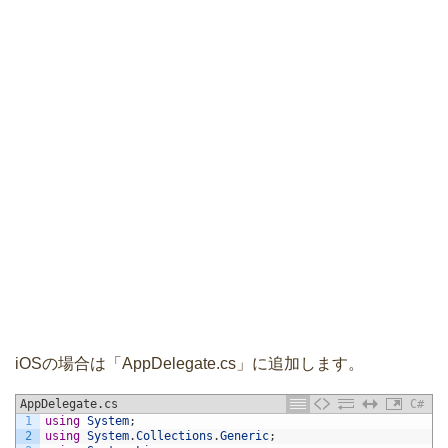
iOSの場合は「AppDelegate.cs」に追加します。
AppDelegate.cs
C#
1
using
System
;
2
using
System
.
Collections
.
Generic
;