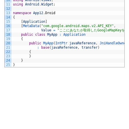
10
using
Android
.
Views
;
11
using
Android
.
Widget
;
12
13
namespace
App12
.
Droid
14
{
15
[
Application
]
16
[
MetaData
(
"com.google.android.maps.v2.API_KEY"
,
17
Value
=
"ここにあなたが取得したGoogleMapKeyを入
18
public
class
MyApp
:
Application
19
{
20
public
MyApp
(
IntPtr 
javaReference
,
JniHandleOwner
21
:
base
(
javaReference
,
transfer
)
22
{
23
}
24
}
25
}