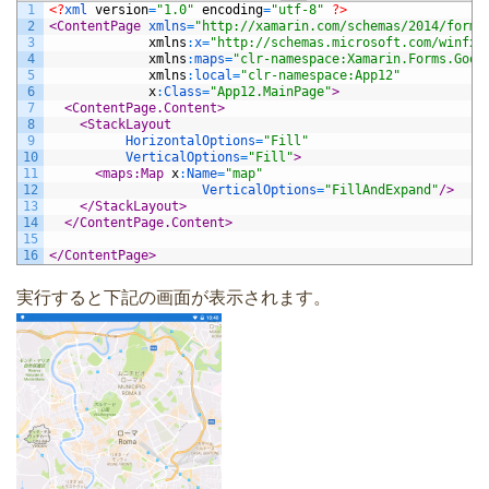
1
<?
xml 
version
=
"1.0"
encoding
=
"utf-8"
?>
2
<ContentPage 
xmlns
=
"http://xamarin.com/schemas/2014/forms
3
xmlns
:
x
=
"http://schemas.microsoft.com/winfx/
4
xmlns
:
maps
=
"clr-namespace:Xamarin.Forms.Goog
5
xmlns
:
local
=
"clr-namespace:App12"
6
x
:
Class
=
"App12.MainPage"
>
7
<ContentPage.Content>
8
<StackLayout
9
HorizontalOptions
=
"Fill"
10
VerticalOptions
=
"Fill"
>
11
<maps:Map 
x
:
Name
=
"map"
12
VerticalOptions
=
"FillAndExpand"
/>
13
</StackLayout>
14
</ContentPage.Content>
15
16
</ContentPage>
実行すると下記の画面が表示されます。